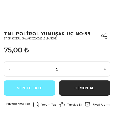
TNL POLİROL YUMUŞAK UÇ NO:39
STOK KODU
GALAKOZ100221ELMAD021
75,00 ₺
-
+
SEPETE EKLE
HEMEN AL
Yorum Yaz
Fiyat Alarmı
Tavsiye Et