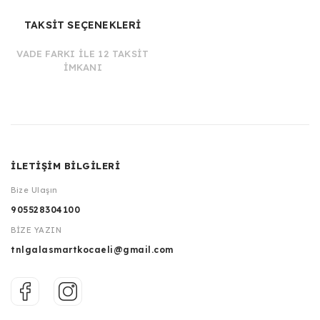
TAKSİT SEÇENEKLERİ
VADE FARKI İLE 12 TAKSİT
İMKANI
İLETİŞİM BİLGİLERİ
Bize Ulaşın
905528304100
BİZE YAZIN
tnlgalasmartkocaeli@gmail.com