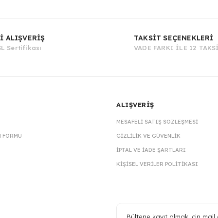
Bu ürüne ilk yorumu siz yapın!
İ ALIŞVERİŞ
TAKSİT SEÇENEKLERİ
L Sertifikası
VADE FARKI İLE 12 TAKS
Yorum Yaz
ALIŞVERİŞ
MESAFELI SATIŞ SÖZLEŞMESI
M FORMU
GIZLILIK VE GÜVENLIK
İPTAL VE İADE ŞARTLARI
KIŞISEL VERILER POLITIKASI