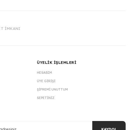
İT İMKANI
ÜYELİK İŞLEMLERİ
HESABIM
ÜYE GIRIŞI
ŞIFREMI UNUTTUM
SEPETINIZ
KAYDOL