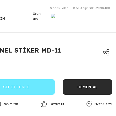
Sipariş Takip
Bize Ulaşın
905528304100
Ürün
ara
ŞİM
NEL STİKER MD-11
SEPETE EKLE
HEMEN AL
Yorum Yaz
Fiyat Alarmı
Tavsiye Et