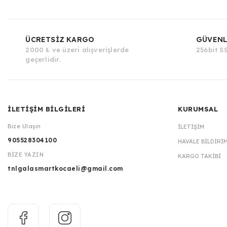
ÜCRETSİZ KARGO
GÜVENL
2000 ₺ ve üzeri alışverişlerde
256bit SS
geçerlidir.
İLETİŞİM BİLGİLERİ
KURUMSAL
Bize Ulaşın
İLETIŞIM
905528304100
HAVALE BILDIRI
BİZE YAZIN
KARGO TAKIBI
tnlgalasmartkocaeli@gmail.com