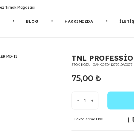
rotez Tırnak Mağazası
BLOG
HAKKIMIZDA
İLETİ
1
TNL PROFESSİO
STOK KODU
GAKKOZ041277010AD077
75,00 ₺
-
+