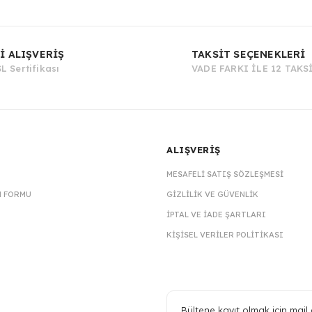
Bu ürüne ilk yorumu siz yapın!
İ ALIŞVERİŞ
TAKSİT SEÇENEKLERİ
L Sertifikası
VADE FARKI İLE 12 TAKS
Yorum Yaz
ALIŞVERİŞ
MESAFELI SATIŞ SÖZLEŞMESI
M FORMU
GIZLILIK VE GÜVENLIK
İPTAL VE İADE ŞARTLARI
KIŞISEL VERILER POLITIKASI