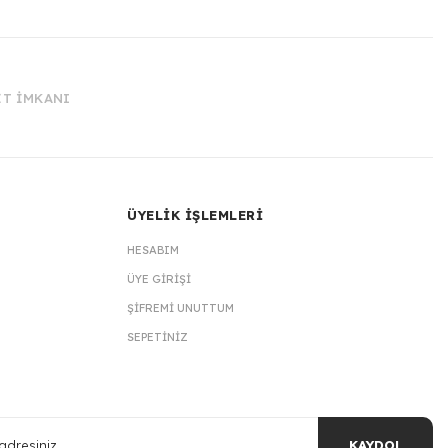
İT İMKANI
ÜYELİK İŞLEMLERİ
HESABIM
ÜYE GIRIŞI
ŞIFREMI UNUTTUM
SEPETINIZ
KAYDOL