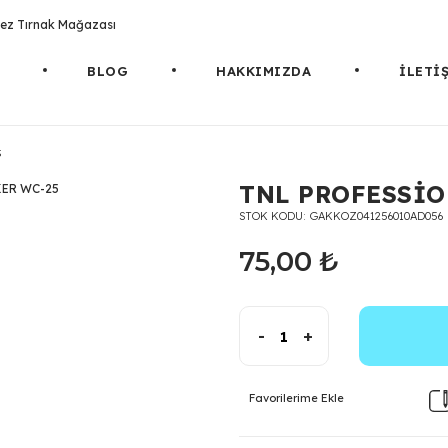
rotez Tırnak Mağazası
BLOG
HAKKIMIZDA
İLETİ
5
TNL PROFESSİO
STOK KODU
GAKKOZ041256010AD056
75,00 ₺
-
+