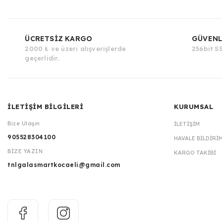
ÜCRETSİZ KARGO
GÜVENL
2000 ₺ ve üzeri alışverişlerde
256bit SS
geçerlidir.
İLETİŞİM BİLGİLERİ
KURUMSAL
Bize Ulaşın
İLETIŞIM
905528304100
HAVALE BILDIRI
BİZE YAZIN
KARGO TAKIBI
tnlgalasmartkocaeli@gmail.com