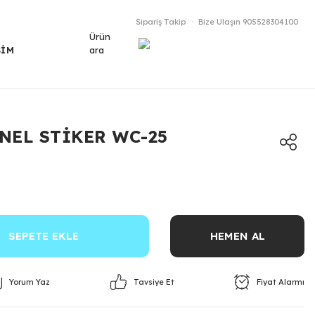
Sipariş Takip
Bize Ulaşın
905528304100
Ürün
ara
ŞİM
NEL STİKER WC-25
SEPETE EKLE
HEMEN AL
Yorum Yaz
Fiyat Alarmı
Tavsiye Et