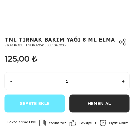
TNL TIRNAK BAKIM YAĞI 8 ML ELMA
STOK KODU
TNLKOZ041505010AD005
125,00 ₺
-
+
SEPETE EKLE
HEMEN AL
Yorum Yaz
Fiyat Alarmı
Tavsiye Et