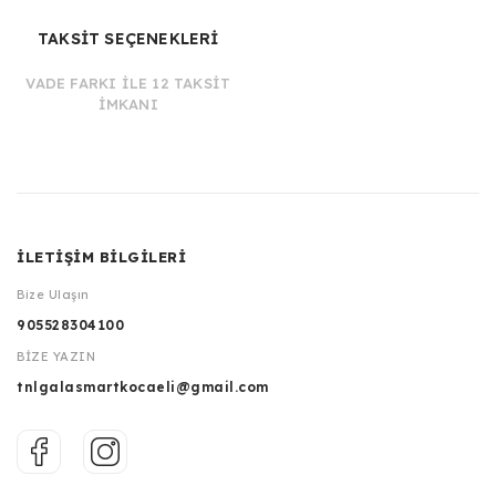
TAKSİT SEÇENEKLERİ
VADE FARKI İLE 12 TAKSİT
İMKANI
İLETİŞİM BİLGİLERİ
Bize Ulaşın
905528304100
BİZE YAZIN
tnlgalasmartkocaeli@gmail.com