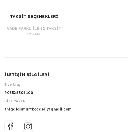
TAKSİT SEÇENEKLERİ
VADE FARKI İLE 12 TAKSİT
İMKANI
İLETİŞİM BİLGİLERİ
Bize Ulaşın
905528304100
BİZE YAZIN
tnlgalasmartkocaeli@gmail.com