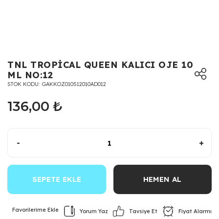
TNL TROPİCAL QUEEN KALICI OJE 10
ML NO:12
STOK KODU
GAKKOZ010512010AD012
136,00 ₺
-
+
SEPETE EKLE
HEMEN AL
Yorum Yaz
Fiyat Alarmı
Tavsiye Et