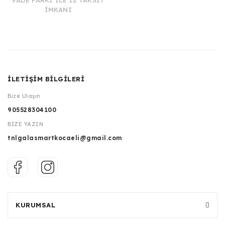
VADE FARKI İLE 12 TAKSİT
İMKANI
İLETİŞİM BİLGİLERİ
Bize Ulaşın
905528304100
BİZE YAZIN
tnlgalasmartkocaeli@gmail.com
KURUMSAL