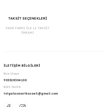
TAKSİT SEÇENEKLERİ
VADE FARKI İLE 12 TAKSİT
İMKANI
İLETİŞİM BİLGİLERİ
Bize Ulaşın
905528304100
BİZE YAZIN
tnlgalasmartkocaeli@gmail.com