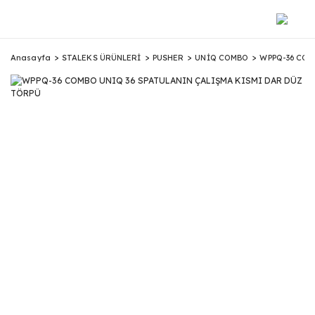
Anasayfa
STALEKS ÜRÜNLERİ
PUSHER
UNİQ COMBO
WPPQ-36 COM