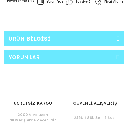
Yorum Yaz
Fiyat Alarmı
Tavsiye Et
ÜRÜN BILGISI
YORUMLAR
ÜCRETSİZ KARGO
GÜVENLİ ALIŞVERİŞ
2000 ₺ ve üzeri
256bit SSL Sertifikası
alışverişlerde geçerlidir.