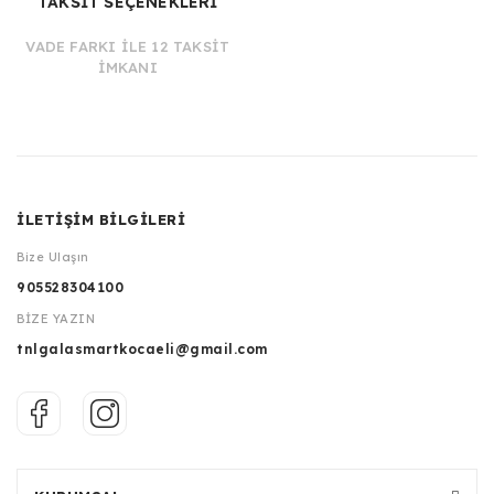
TAKSİT SEÇENEKLERİ
VADE FARKI İLE 12 TAKSİT
İMKANI
İLETİŞİM BİLGİLERİ
Bize Ulaşın
905528304100
BİZE YAZIN
tnlgalasmartkocaeli@gmail.com