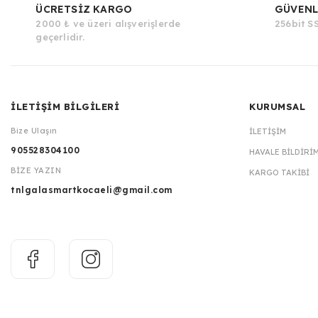
ÜCRETSİZ KARGO
GÜVENL
2000 ₺ ve üzeri alışverişlerde
256bit SS
geçerlidir.
İLETİŞİM BİLGİLERİ
KURUMSAL
Bize Ulaşın
İLETIŞIM
905528304100
HAVALE BILDIRI
BİZE YAZIN
KARGO TAKIBI
tnlgalasmartkocaeli@gmail.com