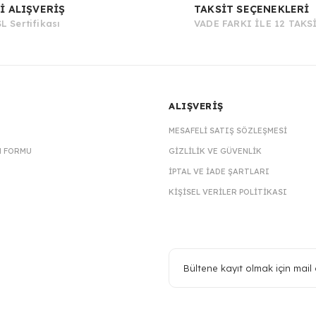
İ ALIŞVERİŞ
TAKSİT SEÇENEKLERİ
L Sertifikası
VADE FARKI İLE 12 TAKS
ALIŞVERİŞ
MESAFELI SATIŞ SÖZLEŞMESI
M FORMU
GIZLILIK VE GÜVENLIK
İPTAL VE İADE ŞARTLARI
KIŞISEL VERILER POLITIKASI