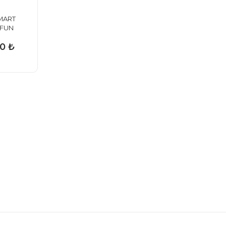
MART
 FUN
,7 C
0 ₺
X