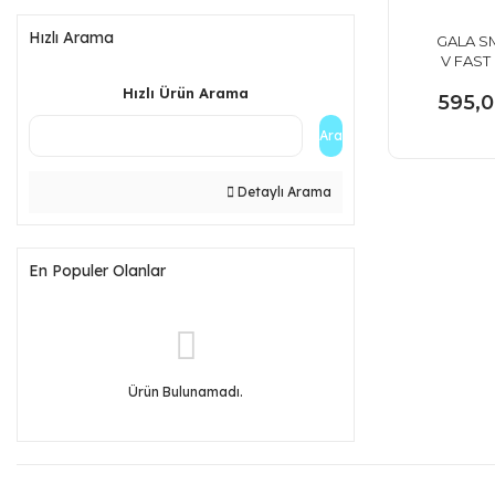
Hızlı Arama
GALA S
V FAST
LASH 0
Hızlı Ürün Arama
595,0
Mİ
Ara
Detaylı Arama
En Populer Olanlar
Ürün Bulunamadı.