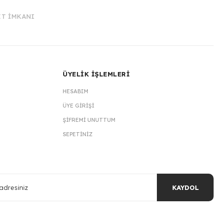
İT İMKANI
ÜYELİK İŞLEMLERİ
HESABIM
ÜYE GIRIŞI
ŞIFREMI UNUTTUM
SEPETINIZ
KAYDOL