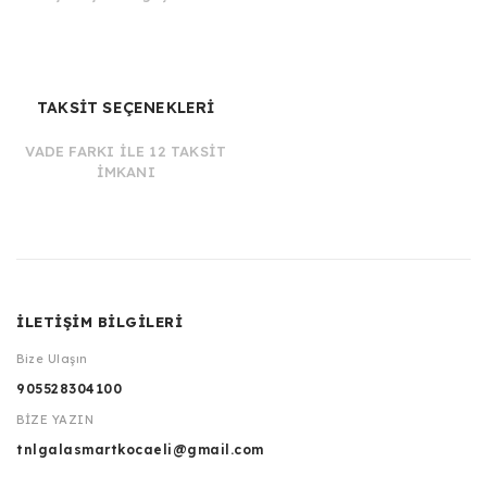
TAKSİT SEÇENEKLERİ
VADE FARKI İLE 12 TAKSİT
İMKANI
İLETİŞİM BİLGİLERİ
Bize Ulaşın
905528304100
BİZE YAZIN
tnlgalasmartkocaeli@gmail.com