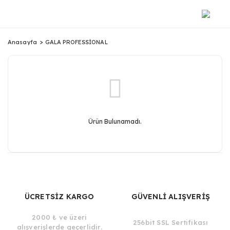
Anasayfa
GALA PROFESSİONAL
Ürün Bulunamadı.
ÜCRETSİZ KARGO
GÜVENLİ ALIŞVERİŞ
2000 ₺ ve üzeri
256bit SSL Sertifikası
alışverişlerde geçerlidir.