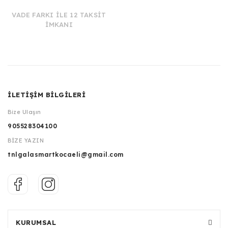
VADE FARKI İLE 12 TAKSİT
İMKANI
İLETİŞİM BİLGİLERİ
Bize Ulaşın
905528304100
BİZE YAZIN
tnlgalasmartkocaeli@gmail.com
KURUMSAL