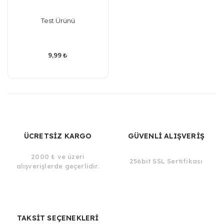
Test Ürünü
9,99 ₺
ÜCRETSİZ KARGO
GÜVENLİ ALIŞVERİŞ
2000 ₺ ve üzeri
256bit SSL Sertifikası
alışverişlerde geçerlidir.
TAKSİT SEÇENEKLERİ